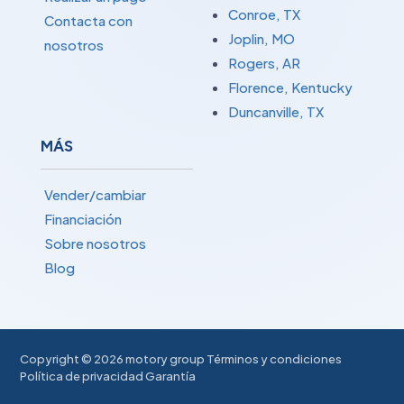
Conroe, TX
Contacta con
Joplin, MO
nosotros
Rogers, AR
Florence, Kentucky
Duncanville, TX
MÁS
Vender/cambiar
Financiación
Sobre nosotros
Blog
Copyright ©
2026 motory group
Términos y condiciones
Política de privacidad
Garantía