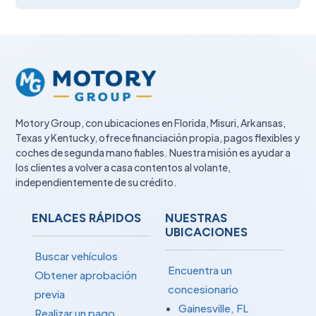
Motory Group, con ubicaciones en Florida, Misuri, Arkansas,
Texas y Kentucky, ofrece financiación propia, pagos flexibles y
coches de segunda mano fiables. Nuestra misión es ayudar a
los clientes a volver a casa contentos al volante,
independientemente de su crédito.
ENLACES RÁPIDOS
NUESTRAS
UBICACIONES
Buscar vehículos
Encuentra un
Obtener aprobación
concesionario
previa
Gainesville, FL
Realizar un pago